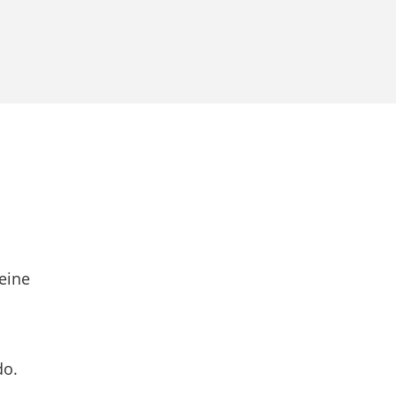
eine
do.