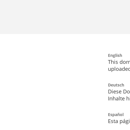
English
This dom
uploaded
Deutsch
Diese Do
Inhalte h
Español
Esta pág